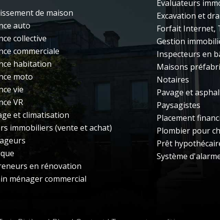
Évaluateurs immo
issement de maison
Excavation et dr
nce auto
Forfait Internet,
ce collective
Gestion immobili
nce commerciale
Inspecteurs en b
nce habitation
Maisons préfabr
nce moto
Notaires
nce vie
Pavage et aspha
nce VR
Paysagistes
ge et climatisation
Placement financ
rs immobiliers (vente et achat)
Plombier pour c
ageurs
Prêt hypothécair
ique
Système d'alarm
reneurs en rénovation
ain ménager commercial