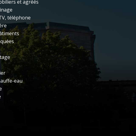
biliers et agréés
ainage
 TV, téléphone
ère
âtiments
iquées
ltage
ier
hauffe-eau
e
e