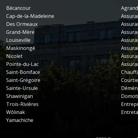
Bécancour
Agrand
Cap-de-la-Madeleine
Assura
Des Ormeaux
Assuran
Grand-Mère
Assura
Louiseville
Assura
Maskinongé
Assura
Nicolet
Assura
Pointe-du-Lac
Assura
Saint-Boniface
Chauffa
Saint-Grégoire
Courtie
Sainte-Ursule
Démén
Shawinigan
Domot
Trois-Rivières
Entrep
Wôlinak
Entret
Yamachiche