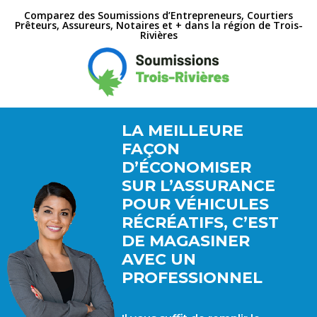
Comparez des Soumissions d’Entrepreneurs, Courtiers
Prêteurs, Assureurs, Notaires et + dans la région de Trois-
Rivières
LA MEILLEURE
FAÇON
D’ÉCONOMISER
SUR L’ASSURANCE
POUR VÉHICULES
RÉCRÉATIFS, C’EST
DE MAGASINER
AVEC UN
PROFESSIONNEL