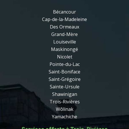
Bécancour
Cap-de-la-Madeleine
Des Ormeaux
Grand-Mère
Louiseville
Maskinongé
Nicolet
Pointe-du-Lac
Saint-Boniface
Saint-Grégoire
Sainte-Ursule
Shawinigan
Trois-Rivières
Wôlinak
Yamachiche
Services offerts à Trois-Rivières